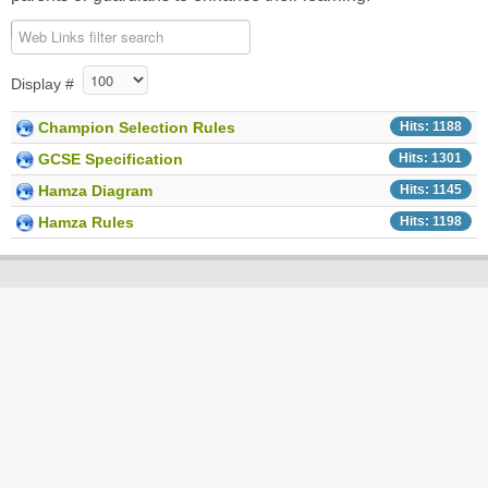
COM_WEBLINKS_1_FILTER_LABEL
Unpublished
Display #
Champion Selection Rules
Hits: 1188
GCSE Specification
Hits: 1301
Hamza Diagram
Hits: 1145
Hamza Rules
Hits: 1198