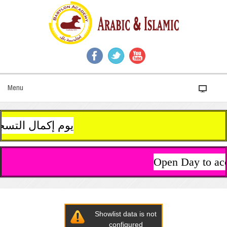
Menu
يوم إكمال التسجيل وإستلام مستلزمات الدراسة سيكون يوم 13 سبتمبر (أيلول) من ال
Open Day to acc
Showlist data is not
configured